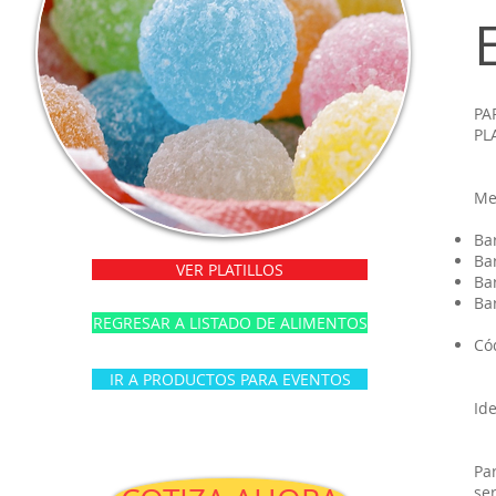
PA
PL
Me
Bar
Ba
VER PLATILLOS
Ba
Ba
REGRESAR A LISTADO DE ALIMENTOS
Có
IR A PRODUCTOS PARA EVENTOS
Ide
Par
se