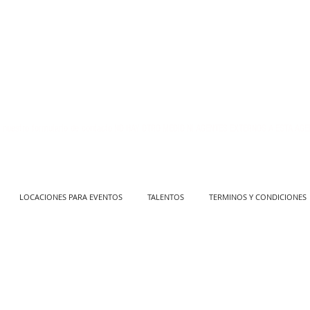
 nuestro formulario de contacto
NO HAY OTRO MEDIO NI AGENTES EXTERNOS A ESTA AGE
LOCACIONES PARA EVENTOS
TALENTOS
TERMINOS Y CONDICIONES