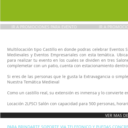
IR A PROMOCIONES PARA EVENTO
IR A PROMOCI
Multilocación tipo Castillo en donde podras celebrar Eventos 
Medievales y Eventos Empresariales con esta temàtica. Ubicad
para realizar tu evento en los cuales se dividen en tres Salo
complemetar con un patio, cuenta con estacionamiento dentro 
Si eres de las personas que le gusta la Extravagancia o simp
Nuestra Temática Medieval
Como un castillo real, su extensión es inmensa y lo convierte
Locación 2LFSCI Salón con capacidad para 500 personas, horar
VER MAS DE
PARA BRINDARTE SOPORTE VIA TELEFONICO Y PUEDAS CONCRET