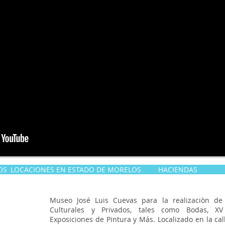
OS
LOCACIONES EN ESTADO DE MORELOS
HACIENDAS
Museo José Luis Cuevas para la realizaciòn de e
Culturales y Privados, tales como Bodas, XV
Exposiciones de Pintura y Más. Localizado en la ca