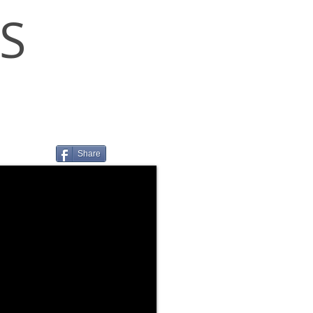
S
Share