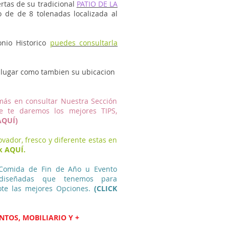
rtas de su tradicional
PATIO DE LA
 de de 8 tolenadas localizada al
onio Historico
puedes consultarla
el lugar como tambien su ubicacion
más en consultar Nuestra Sección
 te daremos los mejores TIPS,
AQUÍ)
ovador, fresco y diferente estas
en
ck AQUÍ
.
 Comida de Fin de Año u Evento
ediseñadas que tenemos para
ote las mejores Opciones.
(CLICK
NTOS
,
MOBILIARIO
Y
+