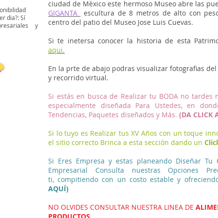
ciudad de Mèxico este hermoso Museo abre las pue
onibilidad
GIGANTA
escultura de 8 metros de alto con peso
r dia?: Sí
centro del patio del Museo Jose Luis Cuevas.
resariales y
Si te inetersa conocer la historia de esta Patrim
aqui.
A
En la prte de abajo podras visualizar fotografias d
y recorrido virtual.
Si estás en busca de Realizar tu BODA no tardes 
especialmente diseñada Para Ustedes,
en donde
Tendencias, Paquetes diseñados y Más.
(DA CLICK 
Si lo tuyo es Realizar tus XV Años con un toque inn
el sitio correcto Brinca a esta sección dando un
Cli
Si Eres Empresa y estas planeando Diseñar Tu
Empresarial Consulta nuestras Opciones Pr
ti,
compitiendo con un costo estable y ofreciend
AQUÍ)
NO OLVIDES CONSULTAR NUESTRA LINEA DE
ALIME
PRODUCTOS