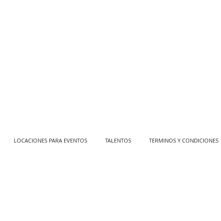
 nuestro formulario de contacto
NO HAY OTRO MEDIO NI AGENTES EXTERNOS A ESTA AGE
LOCACIONES PARA EVENTOS
TALENTOS
TERMINOS Y CONDICIONES