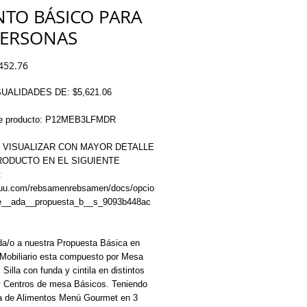
NTO BÁSICO PARA
PERSONAS
Price
452.76
UALIDADES DE: $5,621.06
de producto: P12MEB3LFMDR
 VISUALIZAR CON MAYOR DETALLE 
ODUCTO EN EL SIGUIENTE 
 
ssuu.com/rebsamenrebsamen/docs/opcio
e__ada__propuesta_b__s_9093b448ac
a/o a nuestra Propuesta Básica en 
Mobiliario esta compuesto por Mesa 
Silla con funda y cintila en distintos 
y Centros de mesa Básicos. Teniendo 
ea de Alimentos Menú Gourmet en 3 