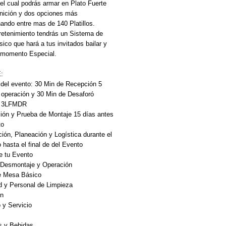
l cual podrás armar en Plato Fuerte 
nición y dos opciones más 
ando entre mas de 140 Platillos.
retenimiento tendrás un Sistema de 
ico que hará a tus invitados bailar y 
 momento Especial.
:
del evento: 30 Min de Recepción 5 
 operación y 30 Min de Desaforó
n 3LFMDR
ión y Prueba de Montaje 15 días antes 
to
ión, Planeación y Logística durante el 
hasta el final de del Evento
e tu Evento
 Desmontaje y Operación 
e Mesa Básico
d y Personal de Limpieza 
n 
o y Servicio 
s y Bebidas.