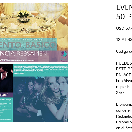
EVE
50 
USD 67,
12 MENS
Código 
PUEDES
ESTE PR
ENLACE:
http://i
n_predis
2757
Bienvenid
donde el 
Redonda, 
Colores 
en el ár