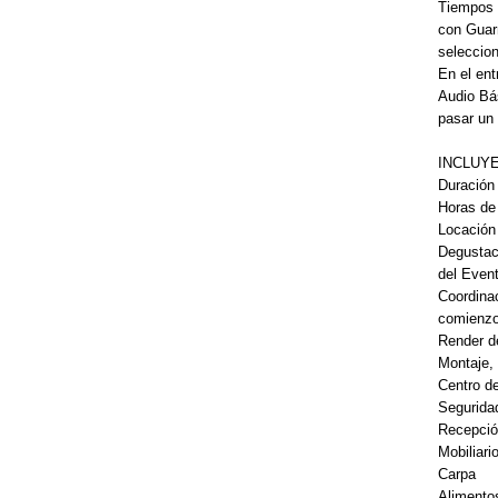
Tiempos e
con Guar
seleccion
En el ent
Audio Bás
pasar un
INCLUYE
Duración 
Horas de
Locació
Degustac
del Even
Coordinac
comienzo 
Render d
Montaje,
Centro d
Segurida
Recepció
Mobiliari
Carpa
Alimento