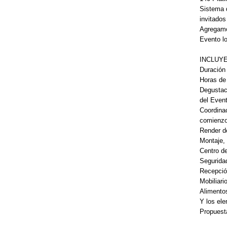
Sistema 
invitados
Agregamos
Evento lo
INCLUYE
Duración 
Horas de
Degustac
del Even
Coordinac
comienzo 
Render d
Montaje,
Centro d
Segurida
Recepció
Mobiliari
Alimento
Y los el
Propuest