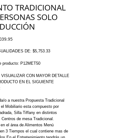
NTO TRADICIONAL
PERSONAS SOLO
DUCCIÓN
Price
039.95
UALIDADES DE: $5,753.33
e producto: P12MET50
 VISUALIZAR CON MAYOR DETALLE 
ODUCTO EN EL SIGUIENTE 
 
a/o a nuestra Propuesta Tradicional 
el Mobiliario esta compuesto por 
rada, Silla Tiffany en distintos 
 Centros de mesa Tradicional. 
en el área de Alimentos Menú 
en 3 Tiempos el cual contiene mas de 
llos En el Entretenimiento tendrás un 