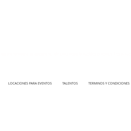
 nuestro formulario de contacto
NO HAY OTRO MEDIO NI AGENTES EXTERNOS A ESTA AGE
LOCACIONES PARA EVENTOS
TALENTOS
TERMINOS Y CONDICIONES