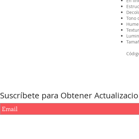
En l
Estruc
Decol
Tono d
Humec
Textu
Lumin
Tamañ
Código
Suscríbete para Obtener Actualizaci