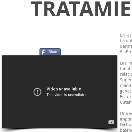
TRATAMIE
En es
tecno
derma
8 años
Share
Las i
fuent
relac
Supe
manif
genes
Esta 
Cután
Una v
import
Dicho
balan