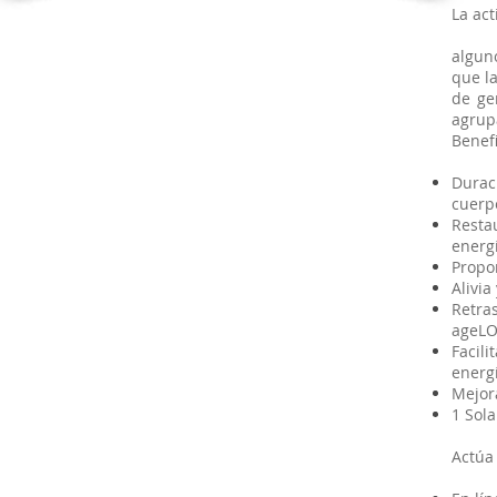
La act
algun
que l
de ge
agrupa
Benef
Durac
cuerpo
Restau
energí
Propor
Alivia
Retra
ageLO
Facili
energí
Mejora
1 Sola
Actúa 