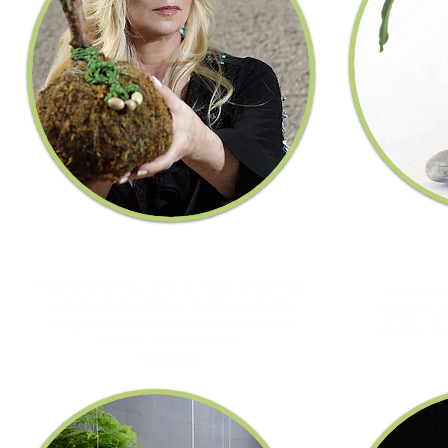
TALENTO
Conoce a nuestro talento..
Elij
Amante de la naturaleza en todas sus formas,
Verdaderos
ha dedicado los últimos 10 años a estudiar
Opciones c
antiguas y nuevas técnicas en arreglos de
Tamaños, Cuid
plantas, árboles y flores.
VER MÁS