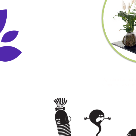
CENTRO DE MESA
Coloca un centro de
Agrada a tus invit
vanguardita y que 