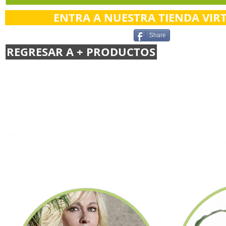
ENTRA A NUESTRA TIENDA VIR
Share
REGRESAR A + PRODUCTOS
El arte japonés Kokedama está inspirado en el estilo Nearai (plan
acompañamiento del Bonsái que indican la estación del año).
Literalmente, significa “bola de musgo”: koke (musgo) y dama (bo
Es parte de la tradición cultural de Japón desde hace siglos, espec
siglo XX, durante la década de los noventas, cuando se hizo pop
Sus plantas son principalmente ornamentales, aunque también se
tierra ni macetas; sus raíces están envueltas en una firme bola 
Es un magnífico obsequio fuera de lo convencional que sorprende 