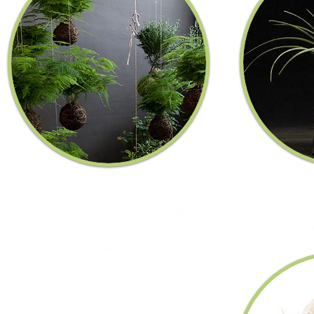
STRING KOKEDAMA
EJEM
Ahora llevalo al siguiente nivel..
obten un ej
Arte Kokedama con altura, elije tu modelo
Se uno de los
favorito, cuelgalo y disfruta una nueva forma
Kokedma úni
de decorar tu estancia.
VER MÁS