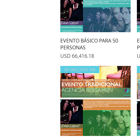
Quick View
EVENTO BÁSICO PARA 50
E
PERSONAS
P
Price
P
USD 66,416.18
U
YA INCLUYE IVA