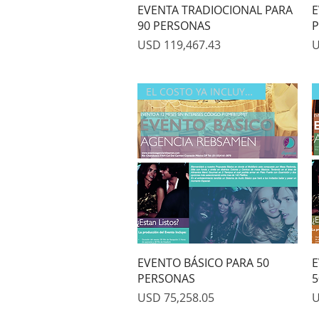
Quick View
EVENTA TRADIOCIONAL PARA
E
90 PERSONAS
P
Price
P
USD 119,467.43
U
EL COSTO YA INCLUYE IVA
Quick View
EVENTO BÁSICO PARA 50
E
PERSONAS
5
Price
P
USD 75,258.05
U