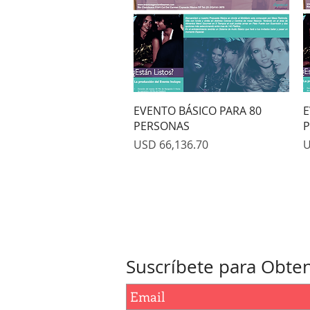
Quick View
EVENTO BÁSICO PARA 80
E
PERSONAS
P
Price
P
USD 66,136.70
U
Suscríbete para Obten