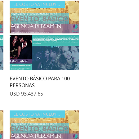
EL COSTO YA INCLUYE IVA
Quick View
EVENTO BÁSICO PARA 100
PERSONAS
Price
USD 93,437.65
EL COSTO YA INCLUYE IVA