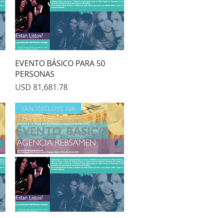
Quick View
EVENTO BÁSICO PARA 50
PERSONAS
Price
USD 81,681.78
YAN INCLUYE IVA