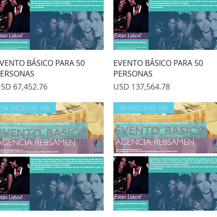
Quick View
Quick View
VENTO BÁSICO PARA 50
EVENTO BÁSICO PARA 50
ERSONAS
PERSONAS
rice
Price
SD 67,452.76
USD 137,564.78
YA INCLUYE IVA
YA INCLUYE IVA