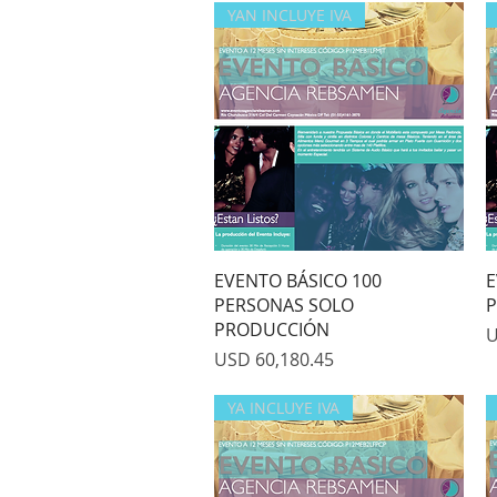
YAN INCLUYE IVA
Quick View
EVENTO BÁSICO 100
E
PERSONAS SOLO
P
PRODUCCIÓN
P
U
Price
USD 60,180.45
YA INCLUYE IVA