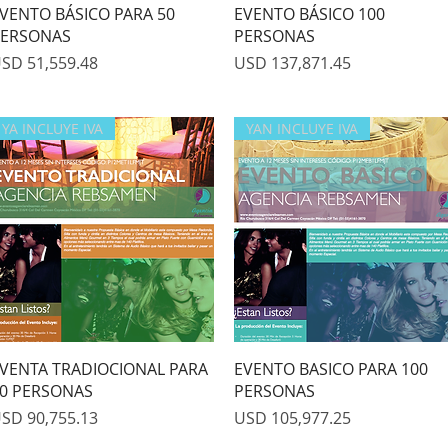
Quick View
Quick View
VENTO BÁSICO PARA 50
EVENTO BÁSICO 100
ERSONAS
PERSONAS
rice
Price
SD 51,559.48
USD 137,871.45
YA INCLUYE IVA
YAN INCLUYE IVA
Quick View
Quick View
VENTA TRADIOCIONAL PARA
EVENTO BASICO PARA 100
0 PERSONAS
PERSONAS
rice
Price
SD 90,755.13
USD 105,977.25