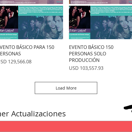
Quick View
Quick View
VENTO BÁSICO PARA 150
EVENTO BÁSICO 150
ERSONAS
PERSONAS SOLO
PRODUCCIÓN
rice
SD 129,566.08
Price
USD 103,557.93
Load More
er Actualizaciones