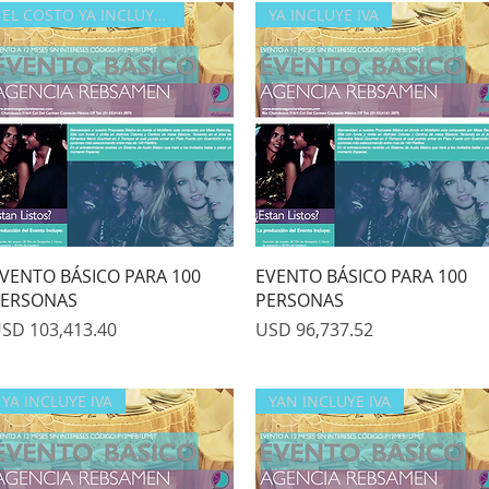
EL COSTO YA INCLUYE IVA
YA INCLUYE IVA
Quick View
Quick View
VENTO BÁSICO PARA 100
EVENTO BÁSICO PARA 100
ERSONAS
PERSONAS
rice
Price
SD 103,413.40
USD 96,737.52
YA INCLUYE IVA
YAN INCLUYE IVA