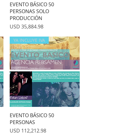
Quick View
EVENTO BÁSICO 50
PERSONAS SOLO
PRODUCCIÓN
Price
USD 35,884.98
YA INCLUYE IVA
Quick View
EVENTO BÁSICO 50
PERSONAS
Price
USD 112,212.98